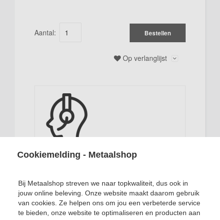
Aantal:
Bestellen
Op verlanglijst
HEEFT U EEN VRAAG OVER DIT
Cookiemelding - Metaalshop
PRODUCT?
Stel ons uw vraag
Bij Metaalshop streven we naar topkwaliteit, dus ook in
Mail
03 663 16 34
jouw online beleving. Onze website maakt daarom gebruik
van cookies. Ze helpen ons om jou een verbeterde service
te bieden, onze website te optimaliseren en producten aan