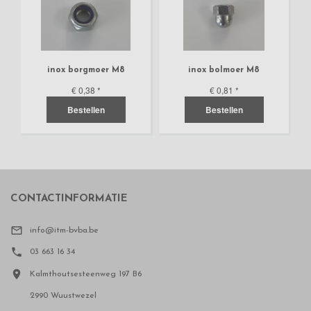
inox borgmoer M8
inox bolmoer M8
€ 0,38
*
€ 0,81
*
Bestellen
Bestellen
CONTACTINFORMATIE

info@itm-bvba.be

03 663 16 34

Kalmthoutsesteenweg 197 B6
2990 Wuustwezel