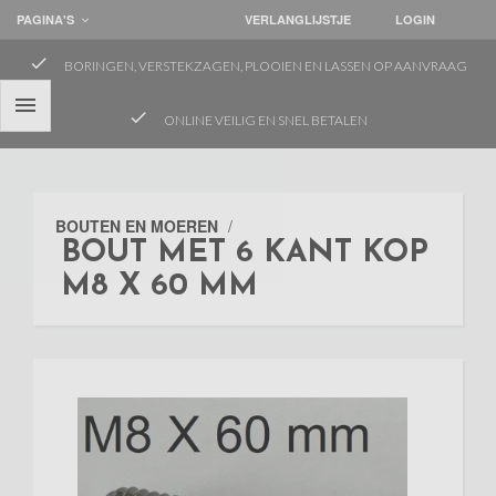
PAGINA'S
VERLANGLIJSTJE
LOGIN
check
BORINGEN, VERSTEKZAGEN, PLOOIEN EN LASSEN OP AANVRAAG

check
ONLINE VEILIG EN SNEL BETALEN
BOUTEN EN MOEREN
/
BOUT MET 6 KANT KOP
M8 X 60 MM