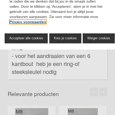
te raden die we denken dat bij jou in de smaak zullen
vallen. Door te klikken op 'Accepteren', stem je in met het
gebruik van alle cookies. Uiteraard kun je altijd jouw
voorkeuren aanpassen. Zie voor meer informatie onze
Omschrijving
Privacy voorwaarden
- A2
- leverbaar in M4, M5, M6, M8, M10,
Accepteer alle cookies
Kies je cookies
Weiger cookies
M12
- voor het aandraaien van een 6
kantbout heb je een ring-of
steeksleutel nodig
Relevante producten